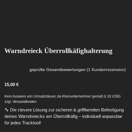
Warndreieck Überrollkäfighalterung
geprüfte Gesamtbewertungen
(
1
Kundenrezension)
Bewertet mit
1
5.00
von 5,
15,00
€
basierend
auf
Kundenbewertung
Kein Ausweis von Umsatzsteuer, da Kleinunternehmer gemäß § 19 UStG
zzgl.
Versandkosten
🔧 Die clevere Lösung zur sicheren & griffbereiten Befestigung
deines Warndreiecks am Überrollkäfig – individuell anpassbar
für jedes Tracktool!