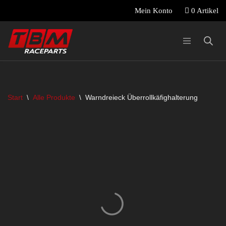
0 Artikel
Mein Konto
Zum
Inhalt
springen
Start
\
Alle Produkte
\
Warndreieck Überrollkäfighalterung