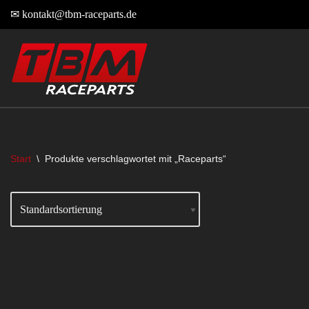
✉
kontakt@tbm-raceparts.de
Zum
Inhalt
springen
Start
\
Produkte verschlagwortet mit „Raceparts“