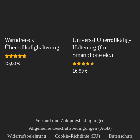
Warndreieck
Universal Überrollkäfig-
Überrollkäfighalterung
Halterung (für
Smartphone etc.)
Bewertet
15,00
€
mit
5.00
Bewertet
16,99
€
von 5
mit
5.00
von 5
Versand und Zahlungsbedingungen
Allgemeine Geschäftsbedingungen (AGB)
Widerrufsbelehrung
Cookie-Richtlinie (EU)
Datenschutz