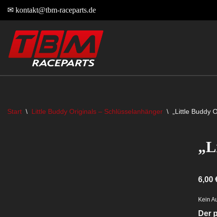
✉
kontakt@tbm-raceparts.de
Zum
Inhalt
springen
Start
\
Little Buddy Originals – Schlüsselanhänger
\
„Little Buddy 
„L
6,00
Kein A
Der p