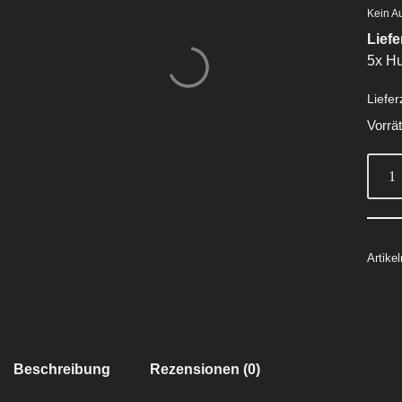
Kein A
Lief
5x H
Liefer
Vorrä
Artik
Beschreibung
Rezensionen (0)