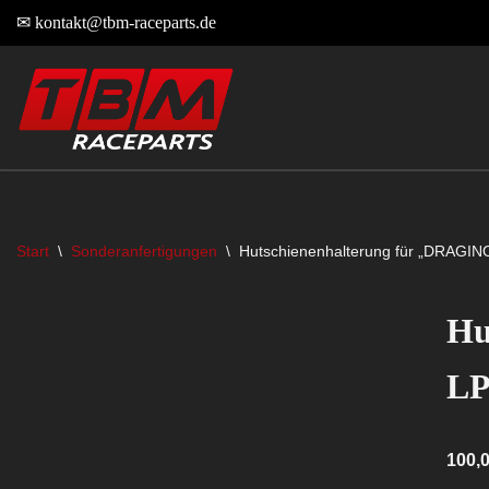
✉
kontakt@tbm-raceparts.de
Zum
Inhalt
springen
Start
\
Sonderanfertigungen
\
Hutschienenhalterung für „DRAGIN
Hu
LP
100,