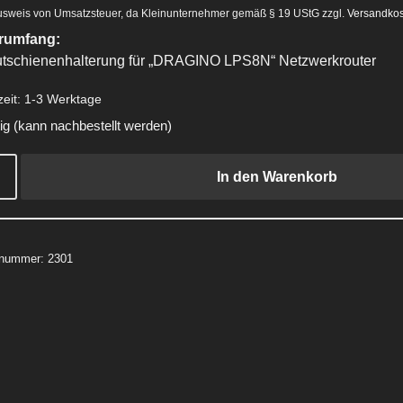
usweis von Umsatzsteuer, da Kleinunternehmer gemäß § 19 UStG
zzgl.
Versandko
erumfang:
utschienenhalterung für „DRAGINO LPS8N“ Netzwerkrouter
zeit:
1-3 Werktage
tig (kann nachbestellt werden)
In den Warenkorb
elnummer:
2301