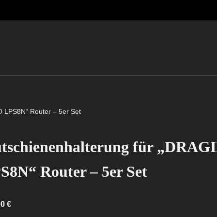
O LPS8N“ Router – 5er Set
tschienenhalterung für „DRAG
S8N“ Router – 5er Set
00
€