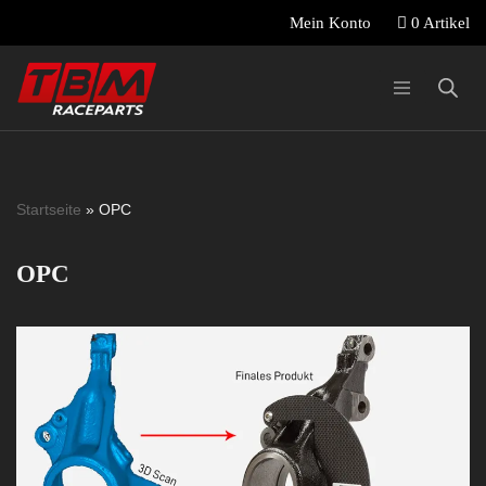
0 Artikel
Mein Konto
Zum
Inhalt
springen
Startseite
»
OPC
OPC