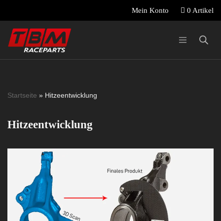
0 Artikel
Mein Konto
Zum
Inhalt
springen
Startseite
»
Hitzeentwicklung
Hitzeentwicklung