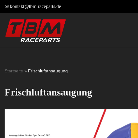
✉
kontakt@tbm-raceparts.de
Zum
Inhalt
springen
Startseite
»
Frischluftansaugung
Frischluftansaugung