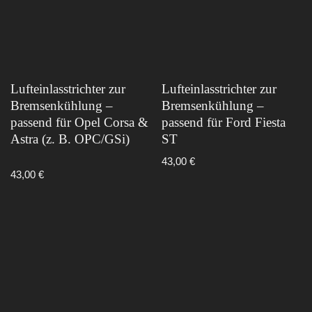
Lufteinlasstrichter zur
Lufteinlasstrichter zur
Bremsenkühlung –
Bremsenkühlung –
passend für Opel Corsa &
passend für Ford Fiesta
Astra (z. B. OPC/GSi)
ST
43,00
€
Bewertet mit
43,00
€
5.00
von 5