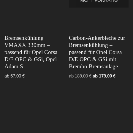
NICHT VORRÄTIG
Bremsenkühlung
Carbon-Ankerbleche zur
VMAXX 330mm –
Bremsenkühlung –
passend für Opel Corsa
passend für Opel Corsa
D/E OPC & GSi, Opel
D/E OPC & GSi mit
Adam S
Brembo Bremsanlage
ab
67,00
€
ab
189,00
€
ab
179,00
€