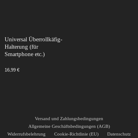
Universal Überrollkäfig-
Halterung (für
Smartphone etc.)
Bewertet mit
16,99
€
5.00
von 5
Versand und Zahlungsbedingungen
Allgemeine Geschäftsbedingungen (AGB)
Widerrufsbelehrung
Cookie-Richtlinie (EU)
Datenschutz